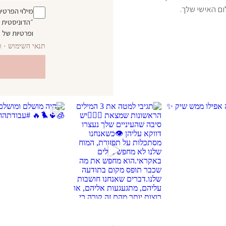
ם האישי שלך.
מילוי הפרטי
״הדוניסטית ש
ופרטיות
של ה
תנאי השימוש
·
ו
 מושלם ומושלם שהיה ✨🧊🌵🐦‍🔥 #עבודתהחלומות
יום שני של שקט מדברי בריטריט אצל @moa.living ♥️ תו