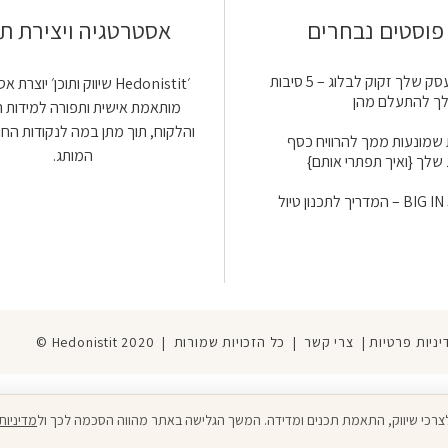
פוסטים נבחרים
אסטרטגיה ויצירת תו
למה העסק שלך זקוק לבלוג – 5 סיבות
׳Hedonistit שיווק ותוכן׳ יוצ
לך להתעלם מהן
מותאמת אישית ותפורה למידות 
והלקוח, תוך מתן במה לנקודות הח
 שמונעות ממך להרוויח כסף
המותג.
שלך {ואיך תפתרי אותם}
BIG IN JAPAN – המדריך לתכנון טיול
יניות פרטיות
|
צרי קשר
| כל הזכויות שמורות | Hedonistit 2020 ©
 לצרכי שיווק, התאמת תכנים ומדידה. המשך הגלישה באתר מהווה הסכמה לכך ול
מדיניות