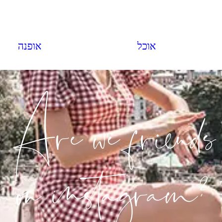
אוכל
אופנה
Are we friends
?on instagram