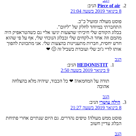
הגב
Piece of air
הגיב:
8 בינואר 2019 בשעה 21:04
פוסט מעולה ומועיל כ"כ.
התחברתי במיוחד לחלק של "ליזום".
בבלוג הקודם שלי חיכיתי שהצעות יגיעו אליי גם כשהטראפיק היה
מהמם וזה אחד ה-לקחים שלי ובבלוג הנוכחי שלי, אף על פי שהוא
חדש יחסית, חברות מתעניינות בהצעות שלי. אני מתכוונת להפוך
אותו לדיי ג'וב שלי ועובדת בשביל זה 🙂 ❤
הגב
HEDONISTIT
הגיב:
9 בינואר 2019 בשעה 2:50
תודה על המחמאה! ❤ כל הכבוד, שיהיה מלא בהצלחה
אהובה
הגב
הילה עושרי
הגיב:
8 בינואר 2019 בשעה 21:27
פוסט ממש מעולה! טיפים נהדרים. גם היום שנתיים אחרי פתיחת
הבלוג עדיין חשוב
הגב