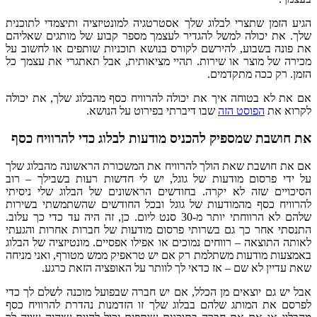
הגיע הזמן שתצרי לבלוג שלך אסטרטגיה למונטיזציה ותיצמדי לתוכנית
שלך. את יכולה למשל להגדיר לעצמך מספר קבוע של מותגים שאליהם
את פונה בשבוע, להירשם לקורס בנושא תוכניות שותפים או לחשוב על
מכירה של מוצר או שירות. תהיי מציאותית, אבל תאתגרי את עצמך כל
הזמן. רק ככה מתקדמים.
אם את לא בטוחה איך את יכולה להרוויח כסף מהבלוג שלך, את יכולה
לקרוא את
הפוסט הזה
שבו דיברתי בפירוט על הנושא.
את חושבת שמספיק להכניס מודעות לבלוג כדי להרוויח כסף
אם את חושבת שאת הולך להרוויח את המשכורת הראשונה מהבלוג שלך
על ידי פרסום מודעות של גוגל, יש לי חדשות רעות בשבילך – רוב
הסיכויים שזה לא יקרה. בחודשים הראשונים של הבלוג שלי ניסיתי
להרוויח כסף מהמודעות של גוגל ובכל החודשים שהשתמשתי בשירות
שלהם לא הרווחתי יותר מ-30 סנט ליום. כן, זה היה עד כדי כך עלוב.
התנסתי אחר כך גם בשרותי פרסום מודעות של חברות אחרות והגעתי
לאותה התוצאה – רווחים נמוכים או אפילו אפסיים. מונטיזציה של הבלוג
באמצעות מודעות משתלמת רק אם יש טראפיק ממש מטורף, ואני מניחה
שאת עדיין לא שם – אז כדאי לך לוותר על האופציה הזאת כרגע.
אבל יש גם יוצאים מן הכלל, אם יש חברה שבפועל מוכנה לשלם לך כדי
לפרסם את המותג שלהם בבלוג שלך זו הזדמנות נהדרת להרוויח כסף