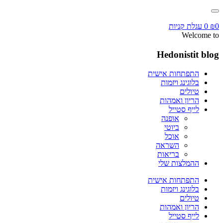
0
₪
0
עגלת קניות
Welcome to
Hedonistit blog
התפתחות אישית
בלוגינג ויזמות
טיולים
הריון ואמהות
לייף סטייל
אופנה
ביוטי
אוכל
השראה
בריאות
ההמלצות שלי
התפתחות אישית
בלוגינג ויזמות
טיולים
הריון ואמהות
לייף סטייל