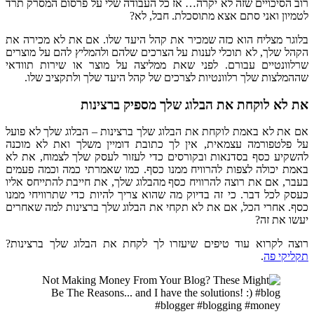
רוב הסיכויים שזה לא יקרה… אז כל העבודה שלי על פרסום המסרק תרד
לטמיון
ואני סתם אצא מתוסכלת. חבל, לא?
בלוגר מצליח הוא כזה שמכיר את קהל היעד שלו. אם את לא מכירה את
הקהל שלך, לא תוכלי לענות על הצרכים שלהם ולהמליץ להם על מוצרים
שרלוונטיים עבורם. לפני שאת ממליצה על מוצר או שירות תוודאי
שההמלצות שלך רלוונטיות לצרכים של קהל היעד שלך ולתקציב שלו.
את לא לוקחת את הבלוג שלך מספיק ברצינות
אם את לא באמת לוקחת את הבלוג שלך ברצינות – הבלוג שלך לא פועל
על פלטפורמה עצמאית, אין לך כתובת דומיין משלך ואת לא מוכנה
להשקיע כסף בסדנאות ובקורסים כדי לעזור לעסק שלך לצמוח, את לא
באמת יכולה לצפות להרוויח ממנו כסף. כמו שאמרתי כמה וכמה פעמים
בעבר, אם את רוצה להרוויח כסף מהבלוג שלך, את חייבת להתייחס אליו
כעסק לכל דבר. כי זה בדיוק מה שהוא צריך להיות כדי שתרוויחי ממנו
כסף. אחרי הכל, אם את לא תקחי את הבלוג שלך ברצינות למה שאחרים
יעשו את זה?
רוצה לקרוא עוד טיפים שיעזרו לך לקחת את הבלוג שלך ברצינות?
תקליקי פה
.