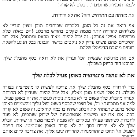
לכמה תוכניות שותפים ו… כלום לא קורה!
את מזדהה עם התרחיש הזה? את לא היחידה.
אני רואה את זה כל הזמן, בלוגרים שכותבים תוכן מצוין ועדיין לא
מצליחים להרוויח יותר מכמה שקלים בחודש מהבלוג {ויש כאלה שלא
מרוויחים אפילו אגורה}. זה יכול להיות מאוד מבאס ומתסכל, אבל רוב
הסיכויים שהם פשוט עדיין לא נוקטים בגישה הנכונה בכל הנוגע להפקת
רווחים מהנכס הדיגיטלי שלהם.
אם את מרגישה שעשית הכל ועדיין את לא רואה כסף מהבלוג שלך,
הפוסט הזה בדיוק בשבילך.
את לא עושה מונטיזציה באופן פעיל לבלוג שלך
כדי להרוויח כסף מהבלוג שלך את צריכה לעשות לו מונטיזציה בצורה
פעילה. זה אולי נשמע מובן מאליו, אבל יכול להיות שעדיין לא הרווחת
אגורה מהבלוג שלך פשוט כי לא באמת ניסית לעשות את זה באופן פעיל.
למה אני מתכוונת? וול, אל תצפי שהכסף פשוט יפול עליך מהשמיים באופן
פלאי ברגע שתפתחי את הבלוג ושיהיו בו כמה קוראים. זה פשוט לא קורה
ככה. אם את לא מיישמת אסטרטגיות של שיווק שותפים, לא פונה
לחברות לשיתופי פעולה עסקיים ולא מנסה למכור מוצר או שירות, הבלוג
שלך לא לא ירוויח כסף. זה לא קורה באופן אוטומטי. את חייבת
לפעול. אל תחכי שההזדמנויות להרוויח יגיעו אליך, את צריכה ליזום אותם
בעצמך.