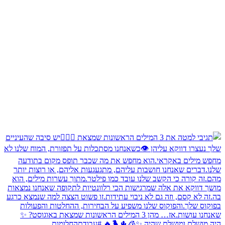
היה מושלם ומושלם שהיה ✨🧊🌵🐦‍🔥 #עבודתהחלומות