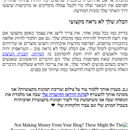
מהבלוג או אם את חברה בתוכנית שותפים יכול להיות שיהיה שווה לך
לפרסם את הבאנר שלה כדי לקבל עמלה מקליקים או מרכישות שיעשו
דרך האתר שלך בזכות המודעה.
הבלוג שלך לא נראה מקצועי
בדיוק כמו בכל עסק אחר, את צריך לייצג את עצמך באופן מקצועי אם
את רוצה להתחיל להרוויח כסף מהבלוג שלך. גם אם תלמדי להיות אלופה
בתוכניות שותפים, תפרסמי מודעות איכותיות ותציעי מוצרים או שירותים
שרלוונטיים לקהל שלך, אם הבלוג שלך לא נראה טוב – הטראפיק יהיה
נמוך ולאנשים לא יהיה חשק להסתובב בו.
המיתוג
,
תבנית העיצוב
והתמונות שאת מפרסמת בבלוג שלך הם הדברים הראשונים שאנשים
רואים כשהם מגיעים לאתר שלך, אז את צריכה לוודא ששלושת הדברים
האלה גורמים להם לרצות להישאר כמה שיותר זמן בפנים.
נ.ב. מעניין אותך ללמוד עוד על צילום ועריכת תמונות מקצועיות? אני
מזמינה אותך להצטרף ל
סדנת הוידאו החינמית שלי
שבה אני מלמדת את
הנוסחה שבה אני משתמשת כדי ליצור תמונות מקצועיות ואיכותיות
בשביל המותג שלי וגם עבור הלקוחות שלי ❤