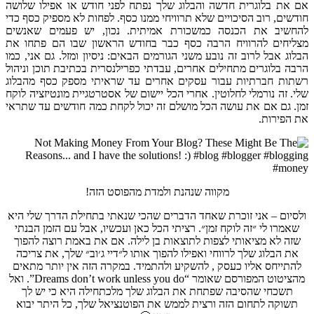
אם את בלוגרית חדשה והבלוג שלך נפתח לפני חודש או אפילו שלושה
חודשים, רוב הסיכויים שלא תרוויחי ממנו כסף. לפחות לא מספיק כסף כדי
להחשיב את הכנסה כמשכורת אמיתית. נכון, יש פעמים שאנשים
מצליחים להרוויח הרבה כסף כבר בחודש הראשון שבו הם פתחו את
הבלוג אבל לרוב זה נובע משני הגורמים הבאים: ניסיון ומזל. גם אני, כמו
הרבה בלוגרים מתחילים אחרים, עבדתי כפרילנסרית בכתיבת תוכן וניהול
רשתות חברתיות עבור עסקים אחרים עד שראיתי מספק כסף מהבלוג
שלי. זה נורמלי לחלוטין. אחרי הכל יישום של אסטרטגיית מונטיזציה לוקח
זמן. גם אם את עושה הכל מושלם זה יכול לקחת כמה חודשים עד שתראי
את הפירות.
מקווה שנהנת ולמדת מהפוסט הזה!
ולסיום – אני זוכרת שאחד הדברים שהכי שנאתי בתחילת הדרך שלי היא
שאמרו לי ״זה לוקח זמן״. רציתי הכל כאן ועכשיו, אבל עם הזמן הבנתי
שזה לא מציאותי לצפות לתוצאות בן לילה. אם את באמת רוצה להפוך
את הבלוג שלך לרווחי ואפילו להפוך אותו ל״דיי ג׳וב״ שלך, את צריכה
להתייחס אליו כעסק , להשקיע ולהתמיד. במקרה הזה אין יותר מתאים
מהציטוט המפורסם שאומר “Dreams don’t work unless you do”. ואל
תשכחי שהסיבה שפתחת את הבלוג שלך
מלכתחילה
היא כי יש לך
תשוקה לתחום הזה ורצית לממש את הפוטנציאל שלך, כל היתר יבוא