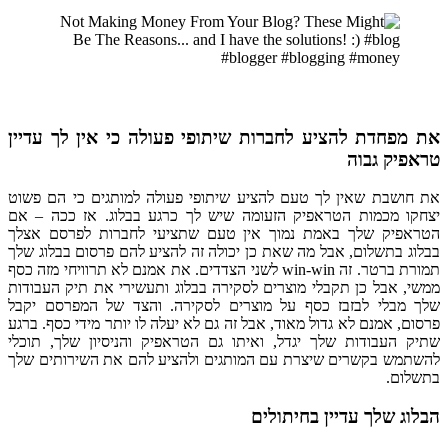
את מפחדת להציע לחברות שיתופי פעולה כי אין לך עדיין
טראפיק גבוה
את חושבת שאין לך טעם להציע שיתופי פעולה למותגים כי הם פשוט
יצחקו מכמות הטראפיק הזעומה שיש לך כרגע בבלוג. אז ככה – אם
הטראפיק שלך באמת נמוך אין טעם שתציעי לחברות לפרסם אצלך
בבלוג
בתשלום
, אבל מה שאת כן יכולה זה להציע להם פרסום בבלוג שלך
תמורת
ברטר
. זה win-win לשני הצדדים. את אמנם לא תרוויחי מזה כסף
ממשי, אבל כן תקבלי מוצרים לסקירה בבלוג ותעשירי את תיק העבודות
שלך מבלי לבזבז כסף על מוצרים לסקירה. והצד של המפרסם יקבל
פרסום, אמנם לא גדול מאוד, אבל זה גם לא יעלה לו יותר מידי כסף. ברגע
שתיק העבודות שלך יגדל, ואיתו גם הטראפיק והניסיון שלך, תוכלי
להשתמש בקשרים שיצרת עם המותגים ולהציע להם את השירותים שלך
בתשלום.
הבלוג שלך עדיין בחיתולים