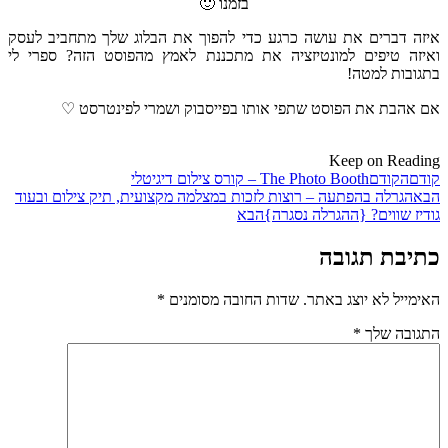
בזמנו 🙂
איזה דברים את עושה כרגע כדי להפוך את הבלוג שלך מתחביב לעסק
ואיזה טיפים למונטיזציה את מתכננת לאמץ מהפוסט הזה? ספרי לי
בתגובות למטה!
אם אהבת את הפוסט שתפי אותו בפייסבוק ושמרי לפינטרסט ♡
Keep on Reading
קודם
הקודם
The Photo Booth – קורס צילום דיגיטלי
הבא
הגרלה בהפתעה – רוצות לזכות במצלמה מקצועית, תיק צילום ובעוד
גודיז שווים? {ההגרלה נסגרה}
הבא
כתיבת תגובה
האימייל לא יוצג באתר.
שדות החובה מסומנים
*
התגובה שלך
*