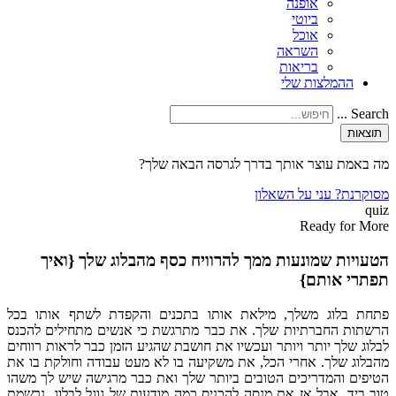
אופנה
ביוטי
אוכל
השראה
בריאות
ההמלצות שלי
Search ...
תוצאות
מה באמת עוצר אותך בדרך לגרסה הבאה שלך?
מסוקרנת? עני על השאלון
quiz
Ready for More
הטעויות שמונעות ממך להרוויח כסף מהבלוג שלך {ואיך
תפתרי אותם}
פתחת בלוג משלך, מילאת אותו בתכנים והקפדת לשתף אותו בכל
הרשתות החברתיות שלך. את כבר מתרגשת כי אנשים מתחילים להכנס
לבלוג שלך יותר ויותר ועכשיו את חושבת שהגיע הזמן כבר לראות רווחים
מהבלוג שלך. אחרי הכל, את משקיעה בו לא מעט עבודה וחולקת בו את
הטיפים והמדריכים הטובים ביותר שלך ואת כבר מרגישה שיש לך משהו
טוב ביד. אבל אז את מנסה להכניס כמה מודעות של גוגל לבלוג, נרשמת