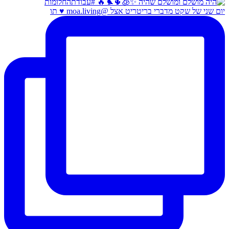
יום שני של שקט מדברי בריטריט אצל @moa.living ♥️ תו