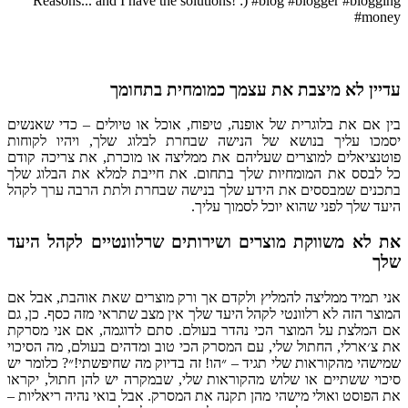
עדיין לא מיצבת את עצמך כמומחית בתחומך
בין אם את בלוגרית של אופנה, טיפוח, אוכל או טיולים – כדי שאנשים
יסמכו עליך בנושא של הנישה שבחרת לבלוג שלך, ויהיו לקוחות
פוטנציאלים למוצרים שעליהם את ממליצה או מוכרת, את צריכה קודם
כל לבסס את המומחיות שלך בתחום. את חייבת למלא את הבלוג שלך
בתכנים שמבססים את הידע שלך בנישה שבחרת ולתת הרבה ערך לקהל
היעד שלך לפני שהוא יוכל לסמוך עליך.
את לא משווקת מוצרים ושירותים שרלוונטיים לקהל היעד
שלך
אני תמיד ממליצה להמליץ ולקדם אך ורק מוצרים שאת אוהבת, אבל אם
המוצר הזה לא רלוונטי לקהל היעד שלך אין מצב שתראי מזה כסף. כן, גם
אם המלצת על המוצר הכי נהדר בעולם. סתם לדוגמה, אם אני מסרקת
את צ׳ארלי, החתול שלי, עם המסרק הכי טוב ומדהים בעולם, מה הסיכוי
שמישהי מהקוראות שלי תגיד – ״הו! זה בדיוק מה שחיפשתי!״? כלומר יש
סיכוי ששתיים או שלוש מהקוראות שלי, שבמקרה יש להן חתול, יקראו
את הפוסט ואולי מישהי מהן תקנה את המסרק. אבל בואי נהיה ריאליות –