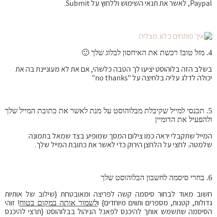
Paypal, לאשר את תנאי השימוש וללחוץ על Submit.
4. מזל טוב! רכשת את האיחסון לבלוג שלך 🙂
בשלב הזה בלוהוסט יציעו לך הטבה כלשהי, אם את לא מעוניינת בה את
יכולה לדלג עליה בלחיצה על "no thanks"
5. תכנסי למייל שקיבלת מבלוהוסט על מנת לאשר את כתובת המייל שלך
ולהפעיל את הדומיין
המייל שתקבלי יראה כמו צילום המסך שמופיע בצד שמאל בתמונה
שלמטה. לחצי על הלחצן הירוק כדי לאשר את כתובת המייל שלך.
6. בחרי סיסמה לחשבון הבלוהוסט שלך
חשוב מאוד לבחור סיסמה קשה לפריצה ומאובטחת {שילוב של אותיות
גדולות, קטנות, מספרים ותווים מיוחדים} ו
! זוהי
לשמור אותה במקום בטוח
הסיסמה שתשמש אותך להיכנס לפאנל הניהול בבלוהוסט {תרצי להיכנס