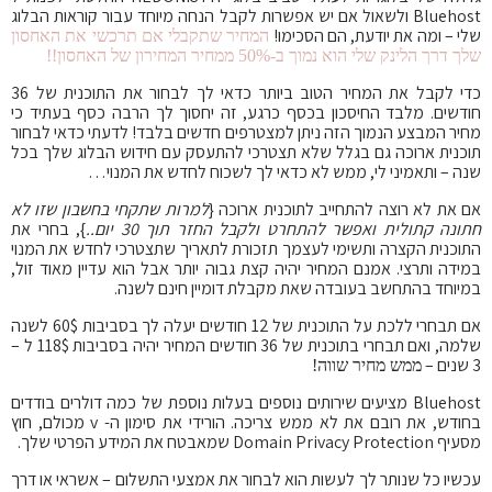
Bluehost ולשאול אם יש אפשרות לקבל הנחה מיוחד עבור קוראות הבלוג
שלי – ומה את יודעת, הם הסכימו!
המחיר שתקבלי אם תרכשי את האחסון
שלך דרך הלינק שלי הוא נמוך ב-50% ממחיר המחירון של האחסון!!
כדי לקבל את המחיר הטוב ביותר כדאי לך לבחור את התוכנית של 36
חודשים. מלבד החיסכון בכסף כרגע, זה יחסוך לך הרבה כסף בעתיד כי
מחיר המבצע הנמוך הזה ניתן למצטרפים חדשים בלבד! לדעתי כדאי לבחור
תוכנית ארוכה גם בגלל שלא תצטרכי להתעסק עם חידוש הבלוג שלך בכל
שנה – ותאמיני לי, ממש לא כדאי לך לשכוח לחדש את המנוי…
אם את לא רוצה להתחייב לתוכנית ארוכה {
למרות שתקחי בחשבון שזו לא
חתונה קתולית ואפשר להתחרט ולקבל החזר תוך 30 יום..
}, בחרי את
התוכנית הקצרה ותשימי לעצמך תזכורת לתאריך שתצטרכי לחדש את המנוי
במידה ותרצי. אמנם המחיר יהיה קצת גבוה יותר אבל הוא עדיין מאוד זול,
במיוחד בהתחשב בעובדה שאת מקבלת דומיין חינם לשנה.
אם תבחרי ללכת על התוכנית של 12 חודשים יעלה לך בסביבות 60$ לשנה
שלמה, ואם תבחרי בתוכנית של 36 חודשים המחיר יהיה בסביבות 118$ ל –
3 שנים –
ממש מחיר שווה!
Bluehost מציעים שירותים נוספים בעלות נוספת של כמה דולרים בודדים
בחודש, את רובם את לא ממש צריכה. הורידי את סימון ה- v מכולם, חוץ
מסעיף Domain Privacy Protection שמאבטח את המידע הפרטי שלך.
עכשיו כל שנותר לך לעשות הוא לבחור את אמצעי התשלום – אשראי או דרך