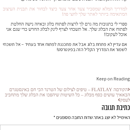
למדריך המלא שמסביר צעד אחר צעד כיצד לבחור את תבנית העיצוב
המתאימה ביותר לאתר שלך לחצי פה!
ספרי לי בתגובות מה גרם לך לרצות לפתוח בלוג ובאיזה נישה החלטת
לפתוח את הבלוג שלך. אל תשכחי לצרף לינק לבלוג החדש כדי שגם אני
אוכל לעקוב!!
אם עדיין לא פתחת בלוג אבל את מתכננת לפתוח אחד בעתיד – אל תשכחי
לשמור את המדריך הקליל הזה בפינטרסט!
Keep on Reading
הקודם
ה FLATLAY – טיפים לצילום של הטרנד הכי חם באינסטגרם
הבא
איך עושים כסף מבלוג – כל השיטות שיהפכו את הבלוג שלך מתחביב
לעסק
כתיבת תגובה
האימייל לא יוצג באתר.
שדות החובה מסומנים
*