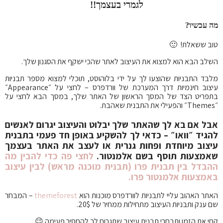
לגמרי בעצמך!!
מה עכשיו?
טוב ששאלת! 🙂
השלב הבא הוא למצוא את העיצוב לאתר שהכי ישקף את הסגנון שלך.
מלבד התבניות שהוצעו לך על ידי בלוהוסט, תוכלי למצוא מספר תבניות
עיצוב חינמיות דרך המערכת של וורדפרס – לחצי על ״Appearance״
בתפריט הצד של המסך הראשון של האתר שלך, במסך הבא לחצי על
״Themes״ והפעילי את התבנית שאהבת.
אבל אם בא לך שהאתר שלך יבלוט והעיצוב יגרום לאנשים
להגיד ״וואו״ – כדאי לך להשקיע באופן חד פעמי בתבנית
עיצוב מיוחדת ופחות גנרית או לעצב את האתר בעצמך
שאמצעות תוסף בשם אלמנטור.
לחצי פה כדי להבין מה
ההבדל בין תבנית פרו (תבנית מוכנה מראש) לבין עיצוב
באמצעות אלמנטור פרו.
האתר האהוב עליי לתבניות לוורדפרס מוכנות הוא
themeforest
– המבחר
שם ענק ותבניות העיצוב מתחילות ממחיר של 20$.
קחי את הזמן ותבחרי תבנית עיצוב שתגרום לך להחסיר פעימה 😉