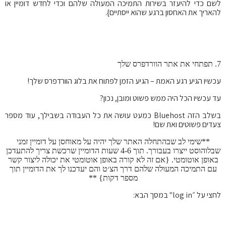
לשם כדי להיעזר בשירות התמיכה המעולה שלהם וכדי לחדש דומיין או
להאריך את האחסון ברגע שהוא ייסתיים}.
7. תפתחי את אתר הוורדפרס שלך
עכשיו הגיע רגע האמת – הגיע הזמן לפתוח את בלוג הוורדפרס שלך!
עד עכשיו הכל היה ממש פשוט ומובן, נכון?
בשלב הזה Bluehost כמעט עושה את כל העבודה בשבילך, עוד מספר
צעדים פשוטים ואת שם!
**שימי לב שבהתחלה האתר שלך יהיה על מאוחסן על דומיין זמני
שבלוהוסט ייצרו בעבורך. תוך 4-6 שעות הדומיין שרכשת צריך להתעדכן
באופן אוטומטי. {אם זה לא קורה באופן אוטומטי את יכולה ליצור קשר
עם התמיכה המעולה שלהם דרך הצ׳ט והם יעדכנו לך את הדומיין תוך
מספר דקות} **
לחצי על ״log in" במסך הבא: