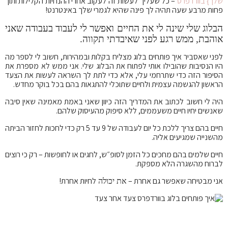
שלך} בוורדפרס
– כל שעליך לעשות זה לעקוב אחרי ההנחיות הקלילות ותוך
פחות מרבע שעה תהיה לך פינה שהיא לגמרי שלך באינטרנט!
הבלוג שלי שינה לי את החיים ואפשר לי לעבוד בעבודה שאני
אוהבת, ממש רגע לפני שאיבדתי תקווה.
לפני שאסביר איך פותחים בלוג מצליח בקלות ובמהירות, חשוב לי לספר מה
היו הנסיבות שהובילו אותי לפתוח את הבלוג שלי. אני ממש לא מספרת את
הסיפור הזה כדי שתרחמי עלי, אלא כדי לתת לך השראה לעשות את הצעד
הראשון להגשמה עצמית ולחיים שתוכלי להתגאות בהם בכל בוקר מחדש.
היה לי חשוב לכתוב את המדריך הזה כיוון שאני באמת מאמינה שאין סיבה
שאנשים יחיו חיים משעממים, ללא סיפוק מהעיסוק שלהם.
חיים בהם צריך ללכת כל יום לעבודה של 9 עד 5 רק כדי לחכות לחזור הביתה
מהשנייה שמגיעים אליה.
חיים שלמים בהם מחכים כל הזמן לסופ״ש, לחגים או לחופשות – רק כי רוצים
לברוח מהשגרה הלא מספקת.
אני מבטיחה שאפשר גם אחרת –
לחיות אחרת!
את יכולה