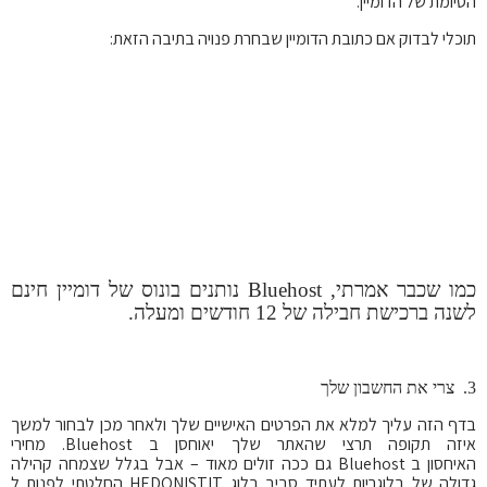
הסיומת של הדומיין.
תוכלי לבדוק אם כתובת הדומיין שבחרת פנויה בתיבה הזאת:
כמו שכבר אמרתי, Bluehost נותנים בונוס של דומיין חינם
לשנה ברכישת חבילה של 12 חודשים ומעלה.
3. צרי את החשבון שלך
בדף הזה עליך למלא את הפרטים האישיים שלך ולאחר מכן לבחור למשך
איזה תקופה תרצי שהאתר שלך יאוחסן ב Bluehost. מחירי
האיחסון ב Bluehost גם ככה זולים מאוד – אבל בגלל שצמחה קהילה
גדולה של בלוגריות לעתיד סביב בלוג HEDONISTIT החלטתי לפנות ל