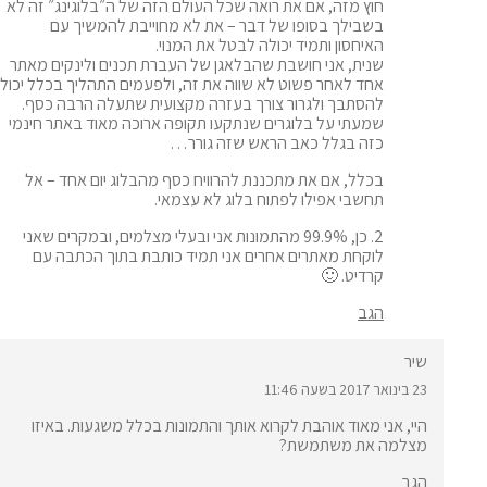
חוץ מזה, אם את רואה שכל העולם הזה של ה״בלוגינג״ זה לא
בשבילך בסופו של דבר – את לא מחוייבת להמשיך עם
האיחסון ותמיד יכולה לבטל את המנוי.
שנית, אני חושבת שהבלאגן של העברת תכנים ולינקים מאתר
אחד לאחר פשוט לא שווה את זה, ולפעמים התהליך בכלל יכול
להסתבך ולגרור צורך בעזרה מקצועית שתעלה הרבה כסף.
שמעתי על בלוגרים שנתקעו תקופה ארוכה מאוד באתר חינמי
כזה בגלל כאב הראש שזה גורר…
בכלל, אם את מתכננת להרוויח כסף מהבלוג יום אחד – אל
תחשבי אפילו לפתוח בלוג לא עצמאי.
2. כן, 99.9% מהתמונות אני ובעלי מצלמים, ובמקרים שאני
לוקחת מאתרים אחרים אני תמיד כותבת בתוך הכתבה עם
קרדיט. 🙂
הגב
שיר
23 בינואר 2017 בשעה 11:46
היי, אני מאוד אוהבת לקרוא אותך והתמונות בכלל משגעות. באיזו
מצלמה את משתמשת?
הגב