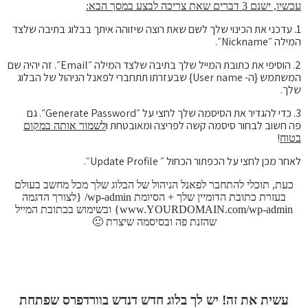
עכשיו, ישנם 3 דברים שאת צריכה לבצע במסך הבא:
1. עדכני את הכינוי שלך לשם שאת רוצה שיזוהה איתך בבלוג בתיבה שלצד
המילה ״Nickname״.
2. הוסיפי את כתובת המייל שלך בתיבה שלצד המילה ״Email״. זה יהיה שם
המשתמש {ה- User name} שבעזרתו תתחברי לפאנל הניהול של הבלוג
שלך.
3. כדי להגדיר את הסיסמה שלך לחצי על ״Generate Password״. גם
פה חשוב לבחור סיסמה קשה לפריצה ומאובטחת ו
לשמור אותה במקום
!
בטוח
לאחר מכן לחצי על הכפתור הכחול ״ Update Profile״.
כעת, תוכלי להתחבר לפאנל הניהול של הבלוג שלך מכל מחשב בעולם
בעזרת כתובת הדומיין שלך + הסיומת wp-admin/ {לצורך הדגמה
www.YOURDOMAIN.com/wp-admin} ובשימוש בכתובת המייל
שהזנת פה ובסיסמה שיצרת 🙂
עשית את זה! יש לך בלוג חדש דנדש בוורדפרס שפתחת