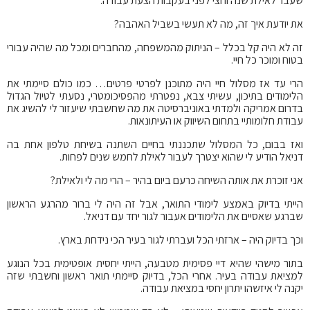
שעבר לאילת שנה וחצי לפני בעקבות הצעת עבודה.
את יודעת איך זה, מה לא תעשי בשביל האהבה?
זה לא היה קל בכלל – הניתוק מהמשפחה, מהחברים ומכל מה שהיה עבורי
בטוח ומוכר כל חיי.
הרי עד אז מסלול חיי היה מתוכנן לפרטי פרטים… כמו כולם סיימתי את
הלימודים בתיכון, עשיתי צבא, נפטרתי מהפסיכומטרי, נסעתי לטיול הגדול
בדרום אמריקה ולמדתי באוניברסיטה את מה שחשבתי שיעזור לי להשיג את
עבודת חלומותיי בתחום השיווק או העיתונאות.
ואז בבום, כל המסלול שתכננתי בחיים השתנה בשיחת טלפון אחת בה
דניאל הודיע לי שהוא יצטרך לעבור לאילת לחמש שנים לפחות.
אני זוכרת את אותה השיחה כרעם ביום בהיר – הרי מה לי ולאילת?
הייתי בדיוק באמצע לימודי התואר, אבל זה היה לי ברור מהרגע הראשון
שברגע שאסיים את הלימודים אעבור לגור יחד עם דניאל.
וכך בדיוק היה – ארזתי הכל ועברתי לגור בעיר הכי נידחת בארץ.
בתור מישהי שהיא דיי פסימית מטבעה, הייתי יחסית אופטימית בכל הנוגע
למציאת עבודה בעיר. אחרי הכל, בדיוק סיימתי תואר ראשון וחשבתי שזה
יקנה לי איזשהו יתרון יחסי במציאת עבודה.