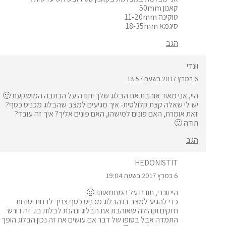
קאנון 50mm
טוקינה 11-20mm
סיגמא 18-35mm
הגב
וונדי
6 במרץ 2017 בשעה 18:57
היי, אני מאוד אוהבת את הבלוג שלך ותודה על הכתבה המושקעת 🙂
יש לי שאלה קצת קלולסית- איך מגיעים למצב שהבלוג מכניס כסף?
זאת אומרת, האם פונים למישהו, האם פונים אליך? איך זה עובד?
תודה 🙂
הגב
HEDONISTIT
6 במרץ 2017 בשעה 19:04
היי וונדי, תודה על המחמאות! 🙂
כדי להגיע למצב בו הבלוג מכניס כסף צריך לבנות יסודות
חזקים וקהילה שאוהבת את הבלוג ונהנת לבלות בו.. זה דורש
התמדה אבל בסופו של דבר אם עושים את זה נכון הבלוג הופך