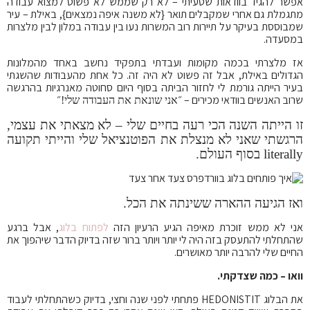
אפשר להגיד בוודאות שטעיתי – לא רק שממש לא פשוט למצוא עבודה
מתגמלת גם אחרי שמקבלים תואר {לא משנה איפה נמצאים}, באילת – עיר
שמבוססת בעיקר על תיירות רוב המשרות נעו בין עבודה במלון לבין מלצרות
במסעדה.
אז מלצרתי בכמה מקומות ועבדתי בתפקיד נחשב באחד מהמלונות
הגדולים באילת, אבל זה פשוט לא היה זה. כל אחת מהעבודות שהשגתי
בעיר הייתה גורמת לי לחזור הביתה בסוף היום סחוטה מאנרגיות בהרגשה
שרוב האנשים בוודאי מכירים – ״
״
אני שונאת את העבודה שלי!
זו הייתה השנה הכי רעה בחיים שלי – לא מצאתי את עצמי,
הרגשתי שאני לא מנצלת את הפוטנציאל שלי והייתי תקועה
literally בסוף העולם.
ואז הגיעה ההארה ששינתה את הכל.
אני לא ממש זוכרת מאיפה הגיע הרעיון הזה
לפתוח בלוג
, אבל ברגע
שהתחלתי להתעסק בזה היה לי יותר ויותר ברור שזה בדיוק הדבר שיהפוך את
החיים שלי להרבה יותר מאושרים.
וואו – כמה שצדקתי.
את הבלוג HEDONISTIT פתחתי לפני שנה וחצי, בדיוק כשהתחלתי לעבוד