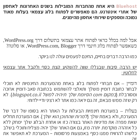
Bluehost
היא אחת מהחברות המובילות בשנים האחרונות לאחסון
של אתרי אינטרנט. הם מאפשרים לפתוח בלוג עצמאי בעלות מאוד
נמוכה ומספקים שירותי אחסון מהימנים.
אבל למה בכלל כדאי לפתוח אתר עצמאי בתשלום דרך WordPress.org,
כשאפשר לפתוח בלוג חינמי דרך WordPress.com, Blogger, או סלונה?
כמו הרבה דברים בחיים, החינם לפעמים עולה לנו ביוקר.
יש הרבה סיבות שבגללן שווה להשקיע קצת כסף ולקבל אתר עצמאי
לחלוטין :
אם תבחרי לפתוח בלוג באחת מהמערכות החינמיות לא תוכלי
דומיין –
לבחור כתובת דומיין משלך ותאלצי להשתמש בכתובת סאב-דומיין ארוכה
ומסורבלת {
במקום com הסיומת שלך תיהיה למשל blogspot.co.il
}. לא
רק שזה ממש מבאס, זה גם יראה כמו אתר לא רציני ודיי ילדותי.
במערכות חינמיות הבעלות על האתר היא בסופו של דבר של
בעלות –
המערכת, ולא באמת שלך {
למרות שהתוכן הוא שלך
}. אם המערכת תחליט
שאת מפרה את מדיניות האתר בצורה כזו או אחרת הבלוג שלך ימחק ללא
כל אזהרה מוקדמת. יתרה מזו, גם אם האתר שלך יהיה מצליח ותוכלי בשלב
כלשהו להרוויח ממנו כסף באמצעות פרסומות – המערכת לא תאפשר את
זה.