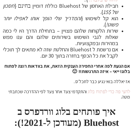
חבילת האחסון של Bluehost כוללת דומיין
{
חסכון
בחינם
של 15$
}.
הוא קל לשימוש {
והמדריך שלי הופך אותו לאפילו יותר
פשוט!
}.
שירות הלקוחות שלהם מצויין – בתחילת הדרך היו לי כמה
שאלות לגבי השימוש בשירותים שלהם והם ענו ממש
במהירות ובמקצועיות.
אם נרשמת ל Bluehost והחלטת שזה לא מתאים לך תוכלי
לקבל את כל הכסף בחזרה בתוך 30 יום.
אם הגעת לפה אחרי החפירה הענקית הזאת, את בוודאות רוצה לפתוח
בלוג! ייאי – איזה התרגשות!! 🙂
אז יאללה בואי נגיע כבר לתכל׳ס..
והתקדמי צעד אחר צעד לפי ההדרכה שכתבתי
לחצי פה כדי לפתוח בלוג
מטה.
איך פותחים בלוג וורדפרס ב
Bluehost (מעודכן ל-2021!):