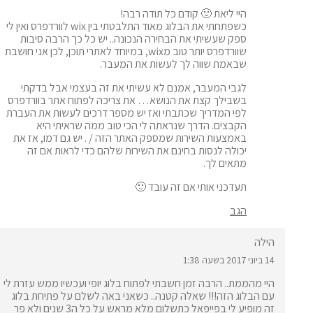
היי ליאת 🙂 קודם כל תודה רבה!
כשפתחתי את הבלוג מאוד התלבטתי בין wix לוורדפרס ואין לי
ספק שעשיתי את הבחירה הנכונה.. יש כל כך הרבה סיבות
שוורדפרס יותר טוב מwix, במיוחד לאתרי תוכן, לכן אני חושבת
שבאמת שווה לך לעשות את המעבר.
לגבי המעבר, אמנם לא עשיתי את זה בעצמי אבל בדקתי
בשבילך קצת את הנושא… את צריכה לפתוח אתר בוורדפרס
לפי המדריך שכתבתי ואז יש מספר דרכים לעשות את העברת
הקבצים. הדרך שנראתה לי הכי טוב ממה שראיתי היא
באמצעות השירות שמספק
האתר הזה
/ . יש גם דמו, אז את
יכולה לנסות בחינם את השירות שלהם כדי לראות אם זה
מתאים לך.
תעדכני אותי אם זה עובד 🙂
הגב
הילה
14 ביוני 2017 בשעה 1:38
היי מהממת.. הרבה זמן חשבתי לפתוח בלוג יופי ועכשיו ממש עזרת לי
עם הבלוג הזה!!! שאלה קטנה.. כשאני באה לשלם על פתיחת בלוג
זה מופיע לי בפייפאל כתשלום מלא מראש על כל ה3 שנים ולא פר