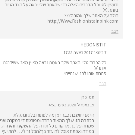
ודומיין ולוגו וכל הדברים האלה כדי שהאתר שלי ייראה על הצד הטוב
ביותר. 🙂
חולה על האתר שלך אהובה???
http://Www.Fashionistainpink.com
הגב
HEDONISTIT
7 בינואר 2017 בשעה 17:55
כל הכבוד טלי! האתר שלך באמת נראה מצויין מאז ששידרגת
אותו 🙂
פתחת אותו לפני שנתיים?
הגב
תמי כהן
19 באפריל 2020 בשעה 4:51
היי אני חושבת כבר זמן מה לפתוח בלוג ונתקלתי
בכתבה הזו שלך המאוד ברורה ומפורטת די במקרה ואני
שמחה על כך. אז קודם כל תודה על ההשקעה והעזרה.
במידה ואפתח אוכל להיעזר בך?הכל זר לי… להתייעץ