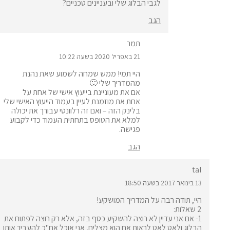
לגבי הבלוג שלי ובעניינים טכניים?
הגב
תמר
21 באפריל 2020 בשעה 10:22
היי תמי! ממש שמחה לשמוע שאת נהנת
מהמדריך שלי 🙂
אם את מעוניינת בייעוץ אישי של אחת על
אחת את מוזמנת לעיין
בעמוד הייעוץ האישי שלי
בלינק הזה
– ואם זה רלוונטי עבורך את יכולה
למלא את הטופס בתחתית העמוד כדי לקבוע
פגישה.
הגב
tal
13 בינואר 2017 בשעה 18:50
היי, תודה רבה על המדריך המושקע!
2 שאלות:
1- אם אני עדיין לא רוצה להשקיע כסף בזה, אלא רק רוצה לפתוח את
הבלוג ולאט לאט לראות אם הוא מצליח, אני אוכל אח"כ להעביר אותו