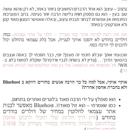
עיצוב הוא אחד הדברים החשובים ביותר באתר, לא רק שהוא עושה
עיצוב –
טוב בעין – הוא גם מספק חווית גלישה הרבה יותר נעימה. ברוב המערכות
החינמיות אין אפשרות לבחור תבנית עיצוב, ובאלה שאפשר המגוון מאוד קטן
ולא אטרקטיבי במיוחד.
אם את רוצה לפתוח אתר כמו שצריך – תלכי על אתר עצמאי
. כמה
דולרים בחודש לא יהפכו אותך לענייה, אבל בלוג עצמאי בהחלט יכול
להכניס לך הרבה כסף.
שכנעתי אותך שבלוג חינמי זה מעפן? יופי, כבר חסכתי לך באסה ועצבים
בהמשך הדרך… {עדיין לא בטוחה לגביי וורדפרס? שוקלת לפתוח בלוג ב-
WIX?
אל תפספסי את ההשוואה שלי בין שתי הפלטפורמות לבניית אתרים
פה
}.
אוקיי אוקיי, אבל למה כל כך הרבה אנשים בוחרים דווקא ב Bluehost
ולא בחברת אחסון אחרת?
הוא מומלץ על ידי הרבה מאוד בלוגרים ואתרים בתחום.
כמו שאמרתי – הוא זול מאוד!!.
Bluehost מאפשר לבנות
אתר עצמאי לחלוטין במחיר של דולרים בודדים
בחודש {
ורק דרך הלינק שלי תוכלי לרכוש אחסון
בבלוהוסט בהנחה מיוחדת במחיר מצחיק של 2.95$
לחודש בלבד!!
}.