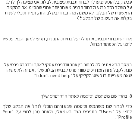
עכשיו, בלוהוסט יציעו לך לבחור תבנית עיצובית לבלוג. אני מציעה לך לדלג
על השלב הזה כרגע ולבחור תבנית מאוחר יותר אחרי שתסיימי את ההקמה
הראשונית של הבלוג. לא משנה מה תבחרי בשלב הזה, תמיד תוכלי לשנות
בקלות את העיצוב של הבלוג 🙂
אחרי שתבחרי תבנית, או תדלגי על בחירת התבנית, תגיעי למסך הבא. עכשיו
לחצי על הכפתור הכחול.
במסך הבא את יכולה לבחור בין אתר וורדפרס עסקי לאתר וורדפרס פרטי על
מנת לקבל עזרה ומדריכים מוורדפרס לבניית הבלוג שלך. אם זה לא משהו
שאת מעוניינת בו פשוט הקליקי על ״I don't need help".
8. בחרי שם משתמש וסיסמה לאתר הוורדפרס שלך
כדי לבחור שם משתמש וסיסמה שבעזרתם תוכלי לנהל את הבלוג שלך
לחצי על ״Users״ בתפריט הצד השמאלי, ולאחר מכן לחצי על ״Your
Profile״.