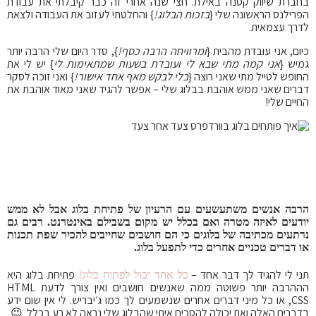
בחברת שיווק קטנה באילת. חצי שנה אחרי זה כבר קיבלתי את עבודת
הפרילנס הראשונה שלי {
בזכות הבלוג!
} והחלטתי לעזוב את העבודה ולצאת
לדרך עצמאית.
כיום, אני עובדת מהבית {
ומרוויחה הרבה כסף!
}, סדר היום שלי הרבה יותר
גמיש {
אני קמה מתי שבא לי ועובדת בשעות שמתאימות לי
} יש לי את
החופש לטייל מתי שאני רוצה {
בלי לבקש מאף אחד אישור!
} ואני זוכה לסקר
דברים שאני ממש אוהבת בבלוג שלי – אפשר להגיד שאני מאוד אוהבת את
החיים שלי!
הרבה אנשים משתעשעים עם הרעיון של פתיחת בלוג אבל לא ממש
יודעים לאיזה מטרה ואם בכלל יש מקום בשבילם באינטרנט. רבים גם
נרתעים מכתיבה של בלוגים כי הם חושבים שחייבים להכיר שפת תכנות
או דברים טכניים אחרים כדי לתפעל בלוג.
תני לי להגיד לך דבר אחד –
פתיחת בלוג היא
כל אחד יכול לפתוח בלוג!
הההרבה יותר פשוטה ממה שאנשים חושבים ואין צורך לדעת HTML
,CSS או כל מיני דברים אחרים שנשמעים לך כמו ג׳יבריש. לי אין שום ידע
בדברים האלה ואת יכולה להסכים איתי שהבלוג שלי נראה לא רע בכלל 😉