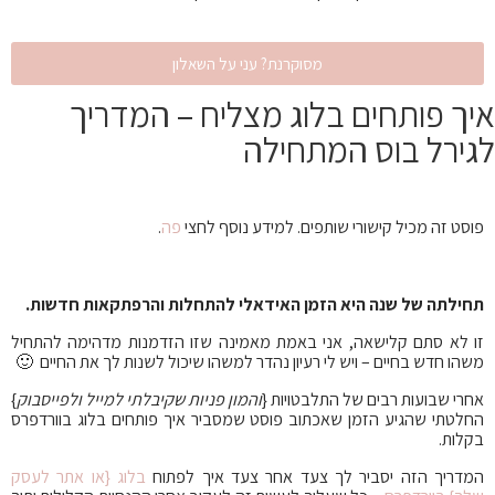
מסוקרנת? עני על השאלון
איך פותחים בלוג מצליח – המדריך
לגירל בוס המתחילה
פוסט זה מכיל קישורי שותפים. למידע נוסף לחצי
פה
.
תחילתה של שנה היא הזמן האידאלי להתחלות והרפתקאות חדשות.
זו לא סתם קלישאה, אני באמת מאמינה שזו הזדמנות מדהימה להתחיל
משהו חדש בחיים – ויש לי רעיון נהדר למשהו שיכול לשנות לך את החיים 🙂
אחרי שבועות רבים של התלבטויות {
והמון פניות שקיבלתי למייל ולפייסבוק
}
החלטתי שהגיע הזמן שאכתוב פוסט שמסביר איך פותחים בלוג בוורדפרס
בקלות.
המדריך הזה יסביר לך צעד אחר צעד איך לפתוח
בלוג {או אתר לעסק