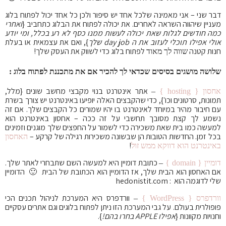
דבר שני – אני מאמינה שלכל אחד יש סיפור ולכן כל אחד יכול לפתוח בלוג
מעניין שיהווה השראה לאחרים. את יכולה לפתוח את הבלוג כתחביב {
ואחרי
כמה חודשים לגלות שאת יכולה לעשות ממנו כסף לא רע בכלל, ומי יודע
אולי אפילו תוכלי לעזוב את ה day job שלך
}, ואם את עצמאית או בעלת
חנות קטנה
לפתוח בלוג כדי לשווק את העסק שלך!
שווה לך מאוד
שלושה מושגים בסיסים שכדאי לך להכיר אם את מתכננת לפתוח בלוג :
אתר אינטרנט בנוי מקבצי מחשב שונים {מלל,
אחסון { hosting }
–
תמונות, סרטונים וכו׳}, כדי שהקבצים האלה יופיעו באינטרנט יש צורך בשרת
עם חיבור מהיר במיוחד לאינטרנט בו יהיו שמורים כל הקבצים שלך. אם זה
נשמע לך קצת מסובך תחשבי על זה ככה – אחסון באינטרנט הוא
למעשה כמו בית שאת משכירה כדי לשמור על החפצים שלך מוגנים וזמינים
בכל זמן. החדשות הטובות הן שבשונה משכירות רגילה של קרקע –
האחסון
!
באינטרנט הוא דווקא ממש זול
כתובת דומיין היא למעשה השם שתבחרי לאתר שלך.
דומיין { domain }
–
אם האחסון הוא הבית שלך, אז הדומיין הוא הכתובת של הבית 🙂 הדומיין
שלי לדוגמה הוא : hedonistit.com
וורדפרס היא המערכת לניהול תכנים הכי
וורדפרס { WordPress }
–
פופולרית בעולם. על גבי המערכת הזו ניתן לפתוח בלוגים וגם אתרים עסקיים
וחנויות מקוונות {
אפילו APPLE בחרו בהם!
}.