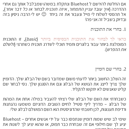
אם החלטת להירשם ל Bluehost ונתקלת במשהו שמבלבל אותך גם אחרי
ההדרכה {
איך עובד עניין התמחור, איזה תוכנית לבחור או כל דבר אחר
},
אל תהססי לשלוח לי מייל ונעבור את זה ביחד 🙂 יש לי הרבה ניסיון בזה
ובדיוק בשביל זה אני פה!
1. בחרי את התוכנית
{
basic
}, זו התוכנית
כדאי לך לבחור את התוכנית הבסיסית ביותר
המומלצת ביותר עבור בלוגרים ותמיד תוכלי לשדרג תוכנית כשתרצי {
ולשלם
את ההפרש
}.
2. בחרי שם דומיין
זה השלב החשוב ביותר לדעתי משום שמדובר בשם של הבלוג שלך. הדומיין
שלך צריך לייצג את הנושא של הבלוג וגם את הסגנון שלך. נסי לבחור שם
קליט שאנשים לא יתקשו להקליד.
כשבחרתי את השם של הבלוג שלי רציתי להעביר במילה אחת את המהות
של הבלוג – מדריך לייף סטייל לחיים הטובים. הדוניזם משמעו נהנתנות
ורדיפת תענוגות, לכן חשבתי שהדוניסטית הוא השם המושלם לבלוג שלי.
שימי לב שיש שמות דומיין שנתפסו כבר על ידי אנשים אחרים – Bluehost
יציע לך שם חילופי אם זה שבחרת כבר תפוס, או שהוא יציע לך לשנות את