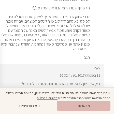
היי שרון! שמחה שאהבת את המדריך 🙂
לגבי שיווק שותפים – תמיד עדיף לשווק מוצרים שרלוונטים
לפוסט ולא סתם לזרוק באוויר לינקים למוצרים. אם זה מוצר
שרלוונטי לכל הבלוג, או שכתבת עליו פוסט בעבר וחשוב לך
מאוד לקדם אותו, תמיד אפשר לשים באנר של המוצר עם
קישור אפילייט במקום בולט באתר, כמו סיידבר, פוטר או אפילו
כבאנר בתוך הפוסט בין הפסקאות. אם שייוק שותפים באמת
מעניין אותך אני ממליצה מאוד לקחת את הקורס שכתבתי עליו
ב
פוסט הזה
.
הגב
לילי
31 באוגוסט 2017 בשעה 16:32
היי, איך ניתן לבטל את ההרשמה והתשלום בבלו הוסט?
הגב
אנחנו משתמשות בעוגיות לשיפור חוויית הגלישה, לצרכי שיווק, התאמת תכנים ומדידה.
המשך הגלישה באתר מהווה הסכמה לכך ול
מדיניות הפרטיות
.
פתח סרגל 
🎁
מתנה ממני
HEDONISTIT
מאשר/ת
רק עוגיות חיוניות
31 באוגוסט 2017 בשעה 16:35