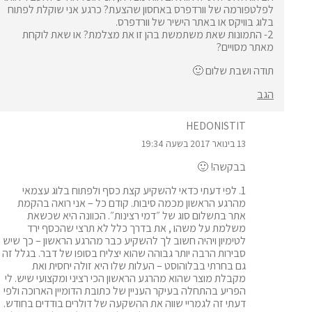
לפלטפורמה של וורדפרס באחסון שהצעת? כרגע אני שוקלת לפתוח
בלוג בוויקס או באתר הישיר של וורדפרס.
2- התמונות שאת משתמשת בהן זו את מצלמת? או שאת לוקחת
מאתר מסויים?
תודה ושבת שלום 🙂
הגב
HEDONISTIT
13 בינואר 2017 בשעה 19:34
בבקשה! 🙂
1. לפי דעתי כדאי להשקיע קצת כסף ולפתוח בלוג עצמאי
מהרגע הראשון מכמה סיבות. קודם כל – אני רואה בהקמת
אתר בתשלום סוג של ״דמי רצינות״. הכוונה היא שכשאת
משלמת על משהו , את בדרך כלל לא תרצי שהכסף ירד
לטימיון ויהיה חשוב לך להשקיע כבר מהרגע הראשון – כך שיש
סבירות הרבה יותר גבוהה שהוא יצליח בסופו של דבר. בגלל זה
גם בחרתי בבלוהוסט – העלות שלו היא זולה יחסית ואת
מקבלת מוצר שהוא מהרגע הראשון הכי רציני ומקצועי שיש. לי
הפריע בהתחלה בעיקר העניין של כתובת הדומיין הארוכה ולפי
דעתי זה לגמריי שווה את ההשקעה של דולרים בודדים בחודש.