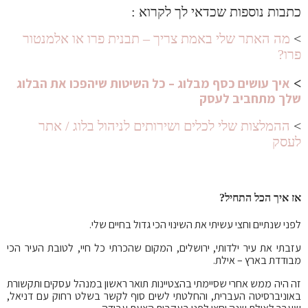
כתבות נוספות שכדאי לך לקרוא :
>
מה האתר שלי באמת צריך – תבנית פרו או אלמנטור
פרו?
איך עושים כסף מבלוג – כל השיטות שיהפכו את הבלוג
>
שלך מתחביב לעסק
>
ההמלצות שלי לכלים ושירותים לניהול בלוג / אתר
לעסק
אז איך הכל התחיל?
לפני שנתיים וחצי עשיתי את השינוי הכי גדול בחיים שלי.
עזבתי את עיר ילדותי, ירושלים, המקום שהכרתי כל חיי, לטובת העיר הכי
מבודדת בארץ – אילת.
זה היה ממש אחרי שסיימתי בהצטיינות תואר ראשון במנהל עסקים ותקשורת
באוניברסיטה העברית, והחלטתי לשים סוף לקשר בשלט רחוק עם דניאל,