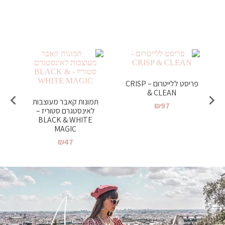
פריסט ללייטרום –
פריסט ללייטרום – CRISP
& CLEAN
VINTAGE
ת
₪
97
₪
97