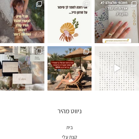
🐦‍🔥 #עבודתהחלומות
של שקט מדברי בריטריט אצל @moa.living ♥️ תו
ניווט מהיר
בית
קצת עלי