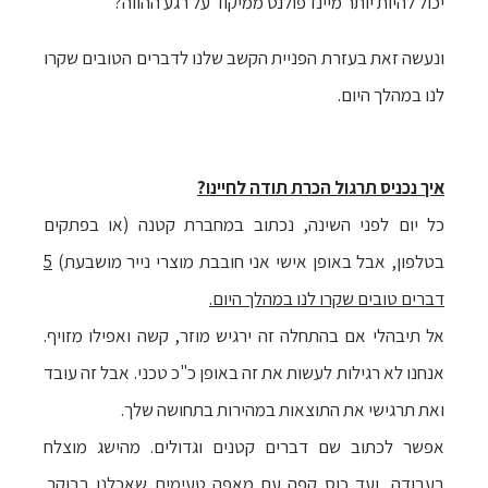
יכול להיות יותר מיינדפולנס ממיקוד על רגע ההווה?
ונעשה זאת בעזרת הפניית הקשב שלנו לדברים הטובים שקרו
לנו במהלך היום.
איך נכניס תרגול הכרת תודה לחיינו?
כל יום לפני השינה, נכתוב במחברת קטנה (או בפתקים
בטלפון, אבל באופן אישי אני חובבת מוצרי נייר מושבעת)
5
דברים טובים שקרו לנו במהלך היום.
אל תיבהלי אם בהתחלה זה ירגיש מוזר, קשה ואפילו מזויף.
אנחנו לא רגילות לעשות את זה באופן כ"כ טכני. אבל זה עובד
ואת תרגישי את התוצאות במהירות בתחושה שלך.
אפשר לכתוב שם דברים קטנים וגדולים. מהישג מוצלח
בעבודה, ועד כוס קפה עם מאפה טעימים שאכלנו בבוקר.