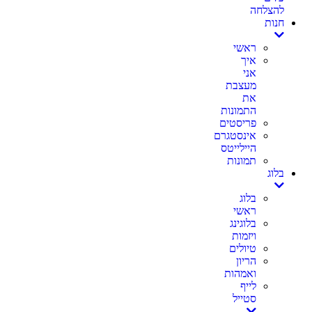
להצלחה
חנות
ראשי
איך
אני
מעצבת
את
התמונות
פריסטים
אינסטגרם
היילייטס
תמונות
בלוג
בלוג
ראשי
בלוגינג
ויזמות
טיולים
הריון
ואמהות
לייף
סטייל