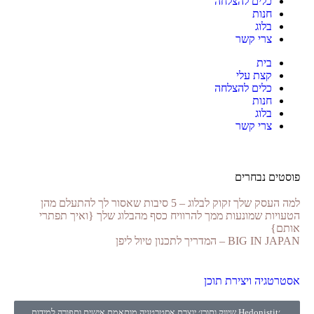
כלים להצלחה
חנות
בלוג
צרי קשר
בית
קצת עלי
כלים להצלחה
חנות
בלוג
צרי קשר
פוסטים נבחרים
למה העסק שלך זקוק לבלוג – 5 סיבות שאסור לך להתעלם מהן
הטעויות שמונעות ממך להרוויח כסף מהבלוג שלך {ואיך תפתרי
אותם}
BIG IN JAPAN – המדריך לתכנון טיול ליפן
אסטרטגיה ויצירת תוכן
׳Hedonistit שיווק ותוכן׳ יוצרת אסטרטגיה מותאמת אישית ותפורה למידות