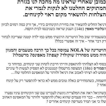
כמובן שאחרי שראינו מה מחכה לנו בגזרת
המתוקים החלטנו לא לנקות לגמרי את
הצלחות ולהשאיר מקום ראוי לקינוחים.
דניאל החליט להשאיר את בחירת הקינוחים בידיי, אך זרק כמה רמזים לכיוון
ה
בלוברי מאפין
{14₪} הענק שראה כשניכנסו לבית הקפה.
כשנעמדתי שוב מול הויטרינה הרגשתי ממש כמו ילדה קטנה שצריכה לבחור
רק דבר אחד – איך זה אפשרי בכלל?
הויטרינה של NOLA עמוסה בכל כך הרבה מטעמים והמגוון
היה ממש מסחרר! שוקולד? קצפת? מאפינס? מרשמלו?
בסוף לא הצלחתי להתאפק והייתי חייבת לקחת שני קינוחים, במיוחד כי
ה
סמור׳ס
{18₪} המצופה מרשמלו קטנטנים לא הפסיק לעשות לי עיניים
וממש לא רציתי לאכזב את דניאל ולוותר על המאפינס החלומי שלו…
חוצמזה, כשהמחירים כאלה טובים ממש לא כדאי להתפשר רק על קינוח
אחד ?
כשדניאל ראה את המלצרית ניגשת לעברינו עם שני הקינוחים עיניו נפערו
לרווחה – כבר היו פעמים שהוא נאלץ להתפשר ולוותר על המאפינס האהוב
שלו כי אני תמיד מעדיפה קינוחים אחרים ?