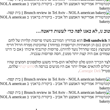
טוב נו, לא באנו לפה כדי לעשות דיאטה…
ה
sandwich
Deli
הוא סנדוויץ׳ המורכב משתי פרוסות קלויות של לחם
דגנים {גם הן חמאתיות וקריספיות במיוחד} שחובקות ממרח חרדל חריף
ומעקצץ {כמו שחרדל נועד להיות}, פרוסות קורנביף איכותי {אם כי היינו
שמחים אם היה קצת יותר ממנו}, חסה ופרוסות עגבניה.
לצד הכריך הוגש סלט קולסלאו הום-מייד משגע ומלפפונים חמוצים שהיו
יכולים להתאים אפילו יותר אם היו מגיעים בגרסה ה׳
מחוצ׳קנת
׳ שלהם,
סטייל
Carnegie Deli
.