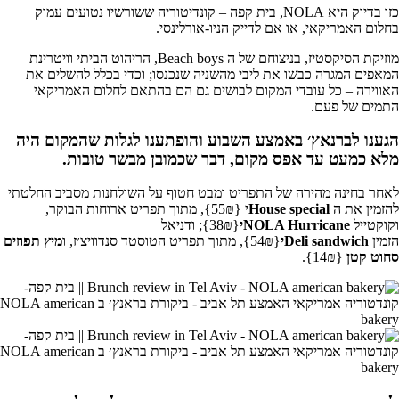
כזו בדיוק היא NOLA, בית קפה – קונדיטוריה ששורשיו נטועים עמוק
בחלום האמריקאי, או אם לדייק הניו-אורלינסי.
מוזיקת הסיקסטיז, בניצוחם של ה Beach boys, הריהוט הביתי וויטרינת
המאפים המגרה כבשו את ליבי מהשניה שנכנסו; וכדי בכלל להשלים את
האווירה – כל עובדי המקום לבושים גם הם בהתאם לחלום האמריקאי
התמים של פעם.
הגענו לברנאץ׳ באמצע השבוע והופתענו לגלות שהמקום היה
מלא כמעט עד אפס מקום, דבר שכמובן מבשר טובות.
לאחר בחינה מהירה של התפריט ומבט חטוף על השולחנות מסביב החלטתי
להזמין את ה
House special
י
{55₪}, מתוך תפריט ארוחות הבוקר,
וקוקטייל
NOLA Hurricane
י
{38₪}; ודניאל
הזמין
sandwich
Deli
י
{54₪}, מתוך תפריט הטוסטד סנדוויצ׳ז, ו
מיץ תפוזים
סחוט קטן
{14₪}.