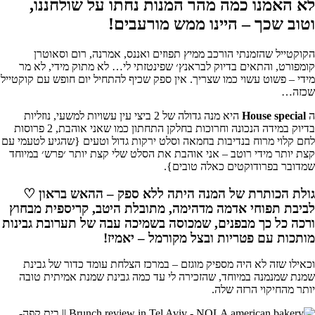
לא האמנו כמה מהר המנות נחתו על שולחננו,
וטוב שכך – היינו ממש מורעבים!
הקוקטייל שהזמנתי הורכב ממיץ תפוזים ואננס, אמרנה, רום וסאוטרן
קומפורט, והתאים בדיוק לבראנץ׳ שפינטזתי לי… לא מתוק מידי, לא מר
מידי – פשוט עשוי כמו שצריך. אין ספק שכיף להתחיל יום חופש עם קוקטייל
שכזה…
ה
House special
היא מנה גדולה של 2 ביצי עין עשויות למשעי, נוזליות
בדיוק במידה הנכונה וחרוכות בחלקן התחתון כמו שאני אוהבת, 2 פרוסות
לחם קלוי מרוח בנדיבות בחמאה וסלט ירקות גדול וטעים {שהגיע לטעמי עם
קצת יותר מידי רוטב – אני אוהבת את הסלט שלי קצת יותר ׳פרש׳ במיוחד
שמדובר בפרודוקטים כאלה טובים}.
גולת הכותרת של המנה היתה ללא ספק – ההאש בראון ♡
לביבת תפוחי אדמה מדהימה, מתובלת היטב, קריספית מבחוץ
ורכה כל כך מבפנים, שמכוסה בשמיכה עבה של תערובת גבינות
מותכות עם פטריות ובצל מקורמל – יאמיז!
וכאילו שזה לא היה מספיק מוגזם – במרכז הצלחת עומד כדור של גבינת
שמנת שמנמנה במיוחד, שהזכירה לי עד כמה גבינת שמנת אמיתית טובה
יותר מהחיקוי הרזה שלה.