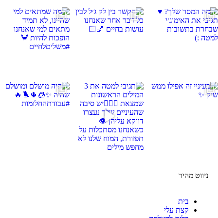
 אחר שאנחנו עושות בחיים
אים למי שהיינו, לא תמיד מתאים למי שאנחנו הופ
ושלם ומושלם שהיה ✨🧊🌵🐦‍🔥 #עבודתהחלומות
ניווט מהיר
בית
קצת עלי