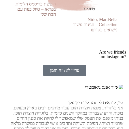
חופשת כריסמס חלומית
טיולים
בפראג – טיול בנות עם
הבת שלי
Nido, Mar-Bella
Collection – חגיגות עשור
נישואים בקורפו
Are we friends
?on instagram
עדיין לא? זה הזמן
היי, קוראים לי תמר ליבוביץ' גולן.
אני בלוגרית, צלמת ויוצרת תוכן עבור מותגים רבים בארץ ובעולם.
בזכות הידע שצברתי במהלך השנים כיזמית, בלוגרית ויוצרת תוכן,
בניתי מאפס את העסק שלי שמאפשר לי לחיות את סגנון החיים
שתמיד רציתי. הפיכת תשוקה ותחביב אישי לעבודה במשרה מלאה
הוא כבר חלום שהתגשם עבורי, ועכשיו אני רוצה לעזור לך במסע