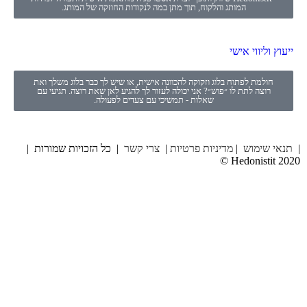
המותג והלקוח, תוך מתן במה לנקודות החוזקה של המותג.
ייעוץ וליווי אישי
חולמת לפתוח בלוג וזקוקה להכוונה אישית, או שיש לך כבר בלוג משלך ואת
רוצה לתת לו ״פוש״? אני יכולה לעזור לך להגיע לאן שאת רוצה. תגיעי עם
שאלות - תמשיכי עם צעדים לפעולה.
|
תנאי שימוש
|
מדיניות פרטיות
|
צרי קשר
| כל הזכויות שמורות |
Hedonistit 2020 ©