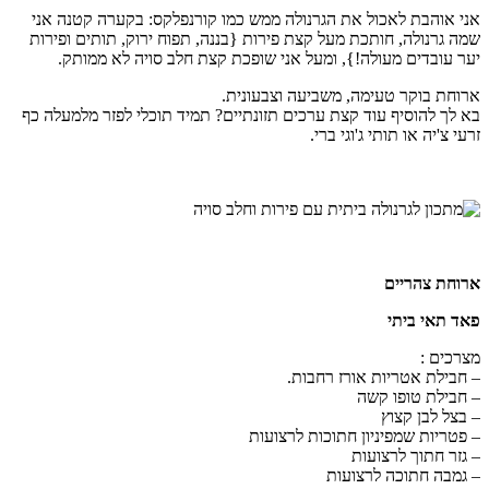
אני אוהבת לאכול את הגרנולה ממש כמו קורנפלקס: בקערה קטנה אני
שמה גרנולה, חותכת מעל קצת פירות {בננה, תפוח ירוק, תותים ופירות
יער עובדים מעולה!}, ומעל אני שופכת קצת חלב סויה לא ממותק.
ארוחת בוקר טעימה, משביעה וצבעונית.
בא לך להוסיף עוד קצת ערכים תזונתיים? תמיד תוכלי לפזר מלמעלה כף
זרעי צ'יה או תותי ג'וגי ברי.
ארוחת צהריים
פאד תאי ביתי
מצרכים :
– חבילת אטריות אורז רחבות.
– חבילת טופו קשה
– בצל לבן קצוץ
– פטריות שמפיניון חתוכות לרצועות
– גזר חתוך לרצועות
– גמבה חתוכה לרצועות