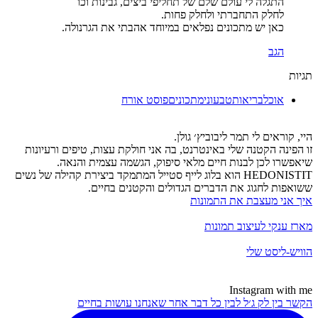
התגלה לי עולם שלם של תחליפי ביצים, גבינות וכו
לחלק התחברתי ולחלק פחות.
כאן יש מתכונים נפלאים במיוחד אהבתי את הגרנולה.
הגב
תגיות
אוכל
בריאות
טבעוני
מתכונים
פוסט אורח
היי, קוראים לי תמר ליבוביץ׳ גולן.
זו הפינה הקטנה שלי באינטרנט, בה אני חולקת עצות, טיפים ורעיונות
שיאפשרו לכן לבנות חיים מלאי סיפוק, הגשמה עצמית והנאה.
HEDONISTIT הוא בלוג לייף סטייל המתמקד ביצירת קהילה של נשים
ששואפות לחגוג את הדברים הגדולים והקטנים בחיים.
איך אני מעצבת את התמונות
מארז ענקי לעיצוב תמונות
הוויש-ליסט שלי
Instagram with me
הקשר בין לק ג׳ל לבין כל דבר אחר שאנחנו עושות בחיים