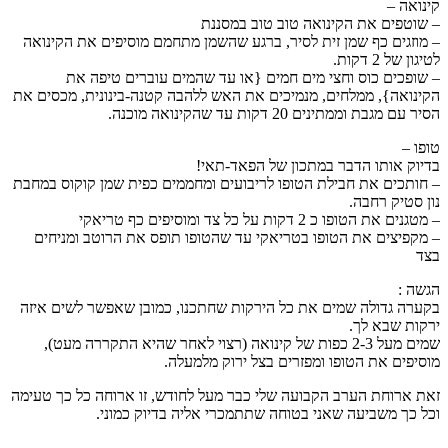
קינואה –
– שוטפים את הקינואה טוב טוב במסננת
– מוזגים כף שמן זית לסיר, ברגע שהשמן מתחמם מוסיפים את הקינואה
לטיגון של 2 דקות.
– שופכים כוס וחצי מים חמים {או עד שהמים עוברים טיפה את
הקינואה}, ממלחים, מנמיכים את האש ללהבה קטנה-בינונית, מכסים את
הסיר עם מגבת וממתינים 20 דקות עד שהקינואה מוכנה.
טופו –
בדיוק אותו הדבר במתכון של הפאד-תאי!
– חותכים את חבילת הטופו לריבועים ומחממים כפית שמן קוקוס במחבת
נון סטיק רחבה.
– מטגנים את הטופו כ 2 דקות על כל צד ומוסיפים כף טריאקי
– מקפיצים את הטופו בטריאקי עד שהטופו תופס את הרוטב ומניחים
בצד
הגשה :
בקערה גדולה שמים את כל הירקות שחתכנו, כמובן שאפשר לשים איזה
ירקות שבא לך.
שמים מעל 2-3 כפות של קינואה (רצוי לאחר שהיא התקררה מעט),
מוסיפים את הטופו ומפזרים בצל ירוק מלמעלה.
זאת ארוחת הערב הקבועה שלי כבר מעל לחודש, זו ארוחה כל כך טעימה
וכל כך משביעה שאני בטוחה שתתמכרי אליה בדיוק כמוני.