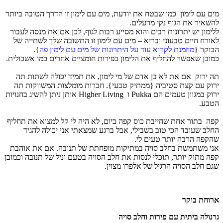
מים עם לימון
כמו שבטח את יודעת, מים עם לימון זו הדרך הטובה ביותר
להשאיר את הגוף נקי מרעלים.
ללימון יש יתרונות רבים והוא מסייע רבות לגוף, לכן אם את מנסה לעבור
לאורח חיים טבעוני ובריא – מים עם לימון זו התשובה שלך לשתייה של
הבוקר {
מוזמנת לקרוא עוד על היתרונות של מים עם לימון פה
}.
כמובן שאפשר להחליף את הלימון בפירות חומציים אחרים כמו אשכולית.
תה ירוק
אם את לא בן אדם של מי לימון, את תמיד יכולה לשתות תה
ירוק עם קצת סטיביה {ממתיק טבעי}. חברות מומלצות המשווקות תה
ירוק במגוון טעמים הם Pukka ו Higher Living אותן ניתן להשיג בחנויות
הטבע.
קפה
בתור אחת שחייבת כוס קפה ביום, לא היה לי קל למצוא את תחליף
החלב שעובד הכי טוב בשבילי, אבל ברגע שמצאתי אני יכולה להגיד
שהקפה הרבה יותר טעים לי.
אני משתמשת בחלב סויה במתיקות מופחתת של תנובה. אם את אוהבת
קפה מתוק יותר, תוכלי לנסות את חלב הסויה בטעם וניל של תנובה וכמובן
שגם חלב הסויה הרגיל של אלפרו מצוין.
ארוחת בוקר
גרנולה ביתית עם פירות וחלב סויה