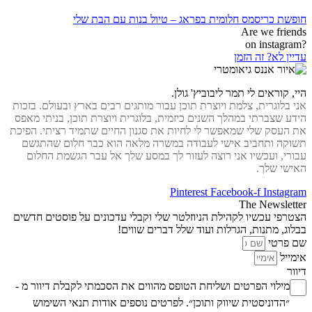
חופשת כריסמס חלומית בפראג – טיול בנות עם הבת שלי
Are we friends
?on instagram
עדיין לא? זה הזמן
היי, קוראים לי תמר ליבוביץ' גולן.
אני בלוגרית, צלמת ויוצרת תוכן עבור מותגים רבים בארץ ובעולם. בזכות
הידע שצברתי במהלך השנים כיזמית, בלוגרית ויוצרת תוכן, בניתי מאפס
את העסק שלי שמאפשר לי לחיות את סגנון החיים שתמיד רציתי. הפיכת
תשוקה ותחביב אישי לעבודה במשרה מלאה הוא כבר חלום שהתגשם
עבורי, ועכשיו אני רוצה לעזור לך במסע שלך אל עבר הגשמת החלום
האישי שלך.
Pinterest
Facebook-f
Instagram
The Newsletter
הצטרפי עכשיו לקהילת הניוזלטר שלי וקבלי עדכונים על פוסטים חדשים
בבלוג, מתנות, הגרלות ועוד שלל דברים שווים!
שם פרטי
אימייל
דיוור
מילוי הפרטים ושליחת הטופס מהווים את הסכמתי לקבלת דיוור מ -
״הדוניסטית שיווק ותוכן״. לפרטים נוספים אודות
תנאי השימוש