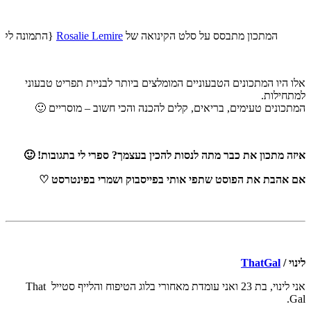
המתכון מתבסס על סלט הקינואה של
Rosalie Lemire
{התמונה לקו
אלו היו המתכונים הטבעוניים המומלצים ביותר לבניית תפריט טבעוני
למתחילות.
המתכונים טעימים, בריאים, קלים להכנה והכי חשוב – מוסריים 🙂
איזה מתכון את כבר מתה לנסות להכין בעצמך? ספרי לי בתגובות! 🙂
אם אהבת את הפוסט שתפי אותי בפייסבוק ושמרי בפינטרסט ♡
לינוי /
ThatGal
אני לינוי, בת 23 ואני עומדת מאחורי בלוג הטיפוח והלייף סטייל That
Gal.