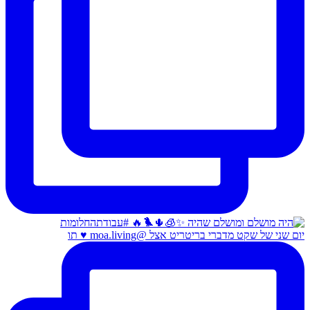
יום שני של שקט מדברי בריטריט אצל @moa.living ♥️ תו