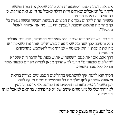
אם את חושבת לעבור לטבעונות מכל סיבה שהיא, את בטח חוששת
לוותר על המאכלים שאותם היית רגילה לאכול עד היום, ואת צודקת, כי
בהתחלה זה באמת מפחיד.
בשנייה אחת לוקחים ממך את הביצים, הגבינות והבשר וכשזה נעשה כל
כך מהר את פתאום חושבת לעצמך: "רגע… מה אני אמורה לאכול
עכשיו?".
אני כאן בשביל להרגיע אותך. כמו שאמרתי בהתחלה, טבעונים אוכלים
הכל והסיבה לכך שזה מה שאני עונה כששואלים אותי את השאלה "אז
מה את אוכלת?" היא פשוטה – למדתי איך להשתמש בתחליפים
טבעוניים.
דרך אגב, אם זאת פעם ראשונה שאת שומעת על הדבר הזה שנקרא
"תחליפים טבעוניים" תדעי לך שהדרך מכאן לבניית תפריט טבעוני מאוזן
ובריא היא סופר פשוטה.
הסוד הוא לדעת איך להשתמש בתחליפים הטבעוניים בצורה בריאה
ומאוזנת שתספק לגוף שלך את כל הוויטמינים שאת זקוקה להם.
לכן בשביל להפיק מאותם תחליפים את המיטב אני אוהבת להוסיף
לארוחות שלי כל מיני סוגים שונים של "סופר-פודס", בהתאם למאכל אותו
אני מכינה.
אבל רגע, מה זה בעצם סופר-פודס?