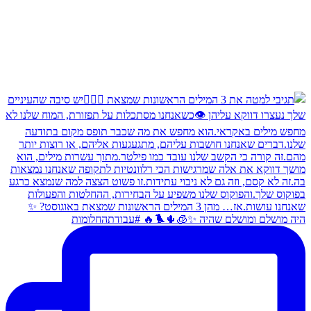
היה מושלם ומושלם שהיה ✨🧊🌵🐦‍🔥 #עבודתהחלומות