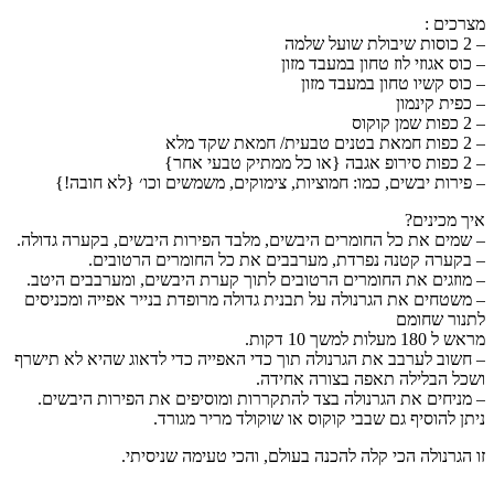
מצרכים :
– 2 כוסות שיבולת שועל שלמה
– כוס אגוזי לוז טחון במעבד מזון
– כוס קשיו טחון במעבד מזון
– כפית קינמון
– 2 כפות שמן קוקוס
– 2 כפות חמאת בטנים טבעית/ חמאת שקד מלא
– 2 כפות סירופ אגבה {או כל ממתיק טבעי אחר}
– פירות יבשים, כמו: חמוציות, צימוקים, משמשים וכו׳ {לא חובה!}
איך מכינים?
– שמים את כל החומרים היבשים, מלבד הפירות היבשים, בקערה גדולה.
– בקערה קטנה נפרדת, מערבבים את כל החומרים הרטובים.
– מוזגים את החומרים הרטובים לתוך קערת היבשים, ומערבבים היטב.
– משטחים את הגרנולה על תבנית גדולה מרופדת בנייר אפייה ומכניסים
לתנור שחומם
מראש ל 180 מעלות למשך 10 דקות.
– חשוב לערבב את הגרנולה תוך כדי האפייה כדי לדאוג שהיא לא תישרף
ושכל הבלילה תאפה בצורה אחידה.
– מניחים את הגרנולה בצד להתקררות ומוסיפים את הפירות היבשים.
ניתן להוסיף גם שבבי קוקוס או שוקולד מריר מגורד.
זו הגרנולה הכי קלה להכנה בעולם, והכי טעימה שניסיתי.