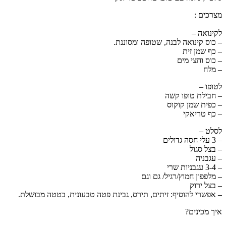
מצרכים :
לקינואה –
– כוס קינואה לבנה, שטופה ומסוננת.
– כף שמן זית
– כוס וחצי מים
– מלח
לטופו –
– חבילת טופו קשה
– כפית שמן קוקוס
– כף טריאקי
לסלט –
– 3 עלי חסה גדולים
– בצל סגול
– עגבניה
– 3-4 עגבניות שרי
– מלפפון חמוץ/רגיל/ גם וגם
– בצל ירוק
– אפשרי להוסיף: זיתים, תירס, גבינת פטה טבעונית, בטטה מבושלת.
איך מכינים?