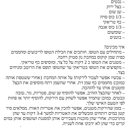
– נבטים
– בצל ירוק
– שן שום
– 1/3 כוס סויה
– כף טריאקי
– 1/3 כוס אגבה
– שומשום
– בוטנים
איך מכינים?
– מתחילים עם הטופו. חותכים את חבילת הטופו לריבועים ומחממים
כפית שמן קוקוס במחבת נון סטיק רחבה.
– מטגנים את הטופו כ 2 דקות על כל צד, ומוסיפים כף טריאקי.
– מקפיצים את הטופו בטריאקי עד שהטופו תופס את הרוטב ומניחים
בצד.
– עכשיו אפשר לעבור לירקות! על אותה המחבת {אחרי ששטפת אותה
כמובן} מחממים כף שמן זית. אחרי שהשמן רתח מוסיפים את הבצל
ומטגנים אותו עד להזהבה.
– לאחר שהבצל הזהיב, אפשר להוסיף שן שום, פטריות, גזר, גמבה
ונבטים. כמובן שתמיד אפשר לשחק עם הירקות, להוסיף יותר או פחות
לפי הטעם האישי שלך.
– בזמן שהירקות מטגנים, אפשר להכין את אטריות האורז. ממלאים סיר
קטן במים רותחים ומבשלים את האטריות למשך 3-4 דקות עד שהן
מתרככות. אחרי שהן מוכנות מעבירים אותן למסננת ושוטפים אותן במים
קרים כדי שהן לא ידבקו אחת לשנייה.