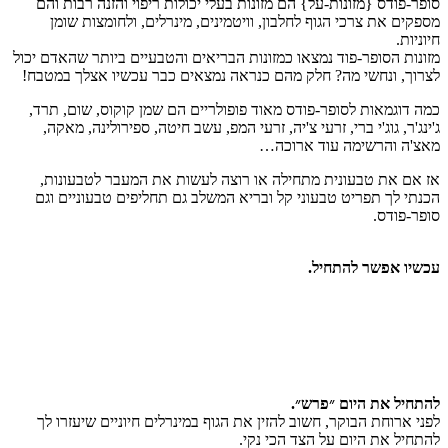
סופר-פודס {מזונות-על} הם מזונות בעלי יכולות ריפוי והזנה רבות והם
מספקים את צרכי הגוף לחלבון, וויטמינים, מינרלים, ולחומצות שומן
חיוניות.
מזונות הסופר-פוד נמצאו כמזונות הבריאים והטבעיים ביותר שהאדם יכול
לצרוך, ונחשי מה? חלק מהם כנראה נמצאים כבר עכשיו אצלך במטבח!
כמה דוגמאות לסופר-פודס מאוד פופולריים הם שמן קוקוס, שום, תרד,
ג'ינג'ר, גוג'י ברי, זרעי צ'יה, זרעי המפ, עשב חיטה, ספירולינה, מאקה,
מאצ'ה והרשימה עוד ארוכה…
אז אם את טבעונית מתחילה או רוצה לעשות את המעבר לטבעונות,
הכנתי לך תפריט טבעוני קל ובריא המשלב גם תחליפים טבעוניים וגם
סופר-פודס.
עכשיו אפשר להתחיל.
להתחיל את היום ״פרש״.
לפני ארוחת הבוקר, חשוב להזין את הגוף במינרלים חיוניים שיעזרו לך
להתחיל את היום על הצד הכי נקי.