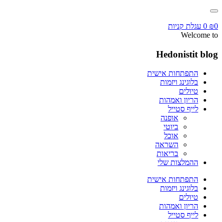
0
₪
0
עגלת קניות
Welcome to
Hedonistit blog
התפתחות אישית
בלוגינג ויזמות
טיולים
הריון ואמהות
לייף סטייל
אופנה
ביוטי
אוכל
השראה
בריאות
ההמלצות שלי
התפתחות אישית
בלוגינג ויזמות
טיולים
הריון ואמהות
לייף סטייל