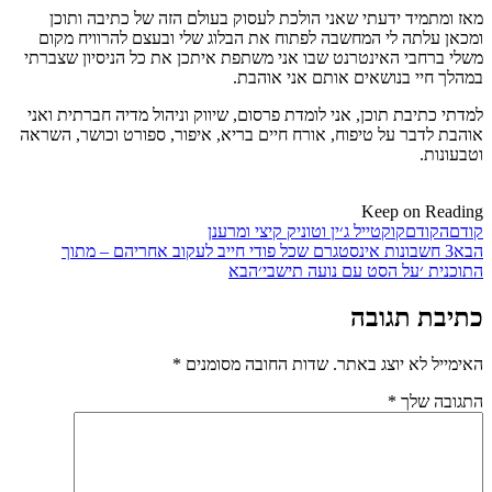
מאז ומתמיד
ידעתי שאני הולכת לעסוק בעולם הזה של כתיבה ותוכן
ומכאן עלתה לי המחשבה לפתוח את הבלוג שלי ובעצם להרוויח מקום
משלי ברחבי האינטרנט שבו אני משתפת איתכן את כל הניסיון שצברתי
במהלך חיי בנושאים אותם אני אוהבת.
למדתי כתיבת תוכן, אני לומדת פרסום, שיווק וניהול מדיה חברתית ואני
אוהבת לדבר על טיפוח, אורח חיים בריא, איפור, ספורט וכושר, השראה
וטבעונות.
Keep on Reading
קודם
הקודם
קוקטייל ג׳ין וטוניק קיצי ומרענן
הבא
3 חשבונות אינסטגרם שכל פודי חייב לעקוב אחריהם – מתוך
התוכנית ׳על הסט עם נועה תישבי׳
הבא
כתיבת תגובה
האימייל לא יוצג באתר.
שדות החובה מסומנים
*
התגובה שלך
*