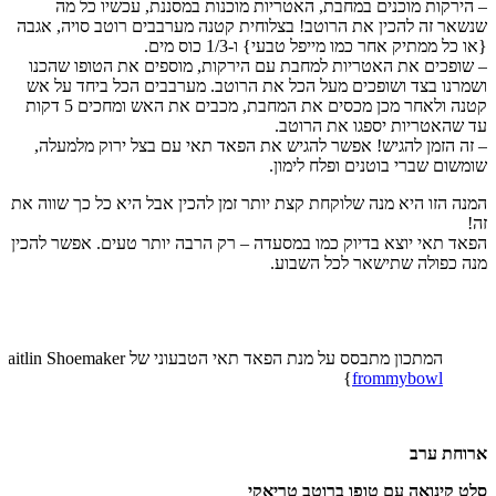
– הירקות מוכנים במחבת, האטריות מוכנות במסננת, עכשיו כל מה
שנשאר זה להכין את הרוטב! בצלוחית קטנה מערבבים רוטב סויה, אגבה
{או כל ממתיק אחר כמו מייפל טבעי} ו-1/3 כוס מים.
– שופכים את האטריות למחבת עם הירקות, מוספים את הטופו שהכנו
ושמרנו בצד ושופכים מעל הכל את הרוטב. מערבבים הכל ביחד על אש
קטנה ולאחר מכן מכסים את המחבת, מכבים את האש ומחכים 5 דקות
עד שהאטריות יספגו את הרוטב.
– זה הזמן להגיש! אפשר להגיש את הפאד תאי עם בצל ירוק מלמעלה,
שומשום שברי בוטנים ופלח לימון.
המנה הזו היא מנה שלוקחת קצת יותר זמן להכין אבל היא כל כך שווה את
זה!
הפאד תאי יוצא בדיוק כמו במסעדה – רק הרבה יותר טעים. אפשר להכין
מנה כפולה שתישאר לכל השבוע.
המתכון מתבסס על מנת הפאד תאי הטבעוני של Caitlin Shoemaker {התמונה לקוחה מתוך חשבון האינסטגרם שלה –
}
frommybowl
ארוחת ערב
סלט קינואה עם טופו ברוטב טריאקי