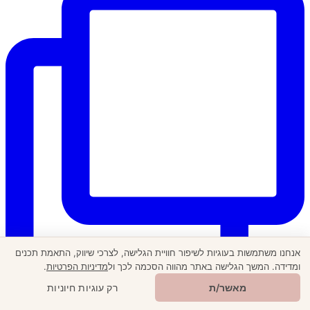
אנחנו משתמשות בעוגיות לשיפור חוויית הגלישה, לצרכי שיווק, התאמת תכנים
ומדידה. המשך הגלישה באתר מהווה הסכמה לכך ול
מדיניות הפרטיות
.
🎁
מתנה ממני
מאשר/ת
רק עוגיות חיוניות
יום שני של שקט מדברי בריטריט אצל @moa.living ♥️ תו