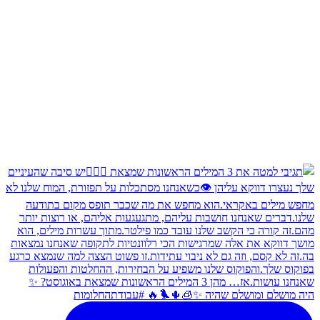
היה מושלם ומושלם שהיה ✨🧊🌵🐦‍🔥 #עבודתהחלומות