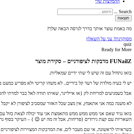
ההמלצות שלי
Search ...
תוצאות
מה באמת עוצר אותך בדרך לגרסה הבאה שלך?
מסוקרנת? עני על השאלון
quiz
Ready for More
FUNailZ מדבקות לציפורניים – סקירת מוצר
בואו נתחיל עם זה שיש לי שתי ידיים שמאליות.
יש לי בעיה מולדת של רעד קל בידיים.. לא משהו קריטי ולא מפריע כמעט ב
אבל כשמגיעים למריחת לק {או אייליינר, שאיתו תודה לאל כבר למדתי לה
לא משנה כמה אני אתאמץ, אין מצב שכל האזור שמסביב לציפורן לא יקבל
בואו נגיד שאם אני ממש ממש ממש מתאמצת אני עוד יכולה לצאת בזול עם
השאריות עם קצת גירודים {פדיחות, אבל זה מה יש
😉
} – העיקר בסוף נר
כשראיתי לראשונה, אי שם מעבר לים, את המדבקות המצוירות לציפורניים הכ