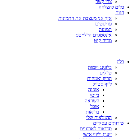
צרי קשר
כלים להצלחה
חנות
איך אני מעצבת את התמונות
פריסטים
תמונות
אינסטגרם היילייטס
מדיה קיט
בלוג
בלוגינג ויזמות
טיולים
הריון ואמהות
לייף סטייל
אופנה
ביוטי
השראה
אוכל
בריאות
ההמלצות שלי
שירותים עסקיים
סדנאות לארגונים
ייעוץ וליווי אישי