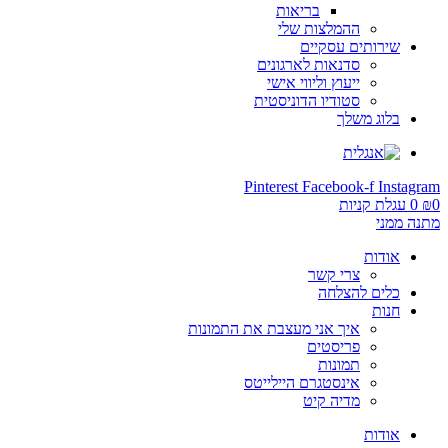
בריאות
ההמלצות שלי
שירותים עסקיים
סדנאות לארגונים
ייעוץ וליווי אישי
סטודיו הדוניסטית
בלוג משלך
Pinterest
Facebook-f
Instagram
0
₪
0
עגלת קניות
מתנה ממני
אודות
צרי קשר
כלים להצלחה
חנות
איך אני מעצבת את התמונות
פריסטים
תמונות
אינסטגרם היילייטס
מדיה קיט
אודות