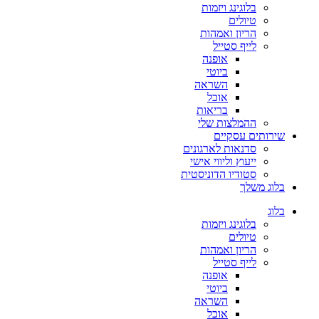
בלוגינג ויזמות
טיולים
הריון ואמהות
לייף סטייל
אופנה
ביוטי
השראה
אוכל
בריאות
ההמלצות שלי
שירותים עסקיים
סדנאות לארגונים
ייעוץ וליווי אישי
סטודיו הדוניסטית
בלוג משלך
בלוג
בלוגינג ויזמות
טיולים
הריון ואמהות
לייף סטייל
אופנה
ביוטי
השראה
אוכל