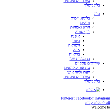
סטודיו הדוניסטית
בלוג משלך
בלוג
בלוגינג ויזמות
טיולים
הריון ואמהות
לייף סטייל
אופנה
ביוטי
השראה
אוכל
בריאות
ההמלצות שלי
שירותים עסקיים
סדנאות לארגונים
ייעוץ וליווי אישי
סטודיו הדוניסטית
בלוג משלך
Pinterest
Facebook-f
Instagram
0
₪
0
עגלת קניות
Welcome to