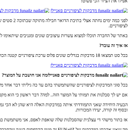
אפילו את הציור הכי פשוט!
לפני כמה ימים נחתה אצלי בתיבת הדואר חבילה מתוקה שבתוכה 2 סטים של מדבקות לציפורניים של חברת
לציפורניים.
באתר של החברה תוכלו למצוא עשרות עיצובים שונים ומגניבים שיתאימו לכל
אז איך זה עובד?
בכל סט תמצאו 18 מדבקות בגדלים שונים פלוס ערכת ציפורניים קטנה הכוללת מקלון עץ ומשייף קטן פלוס הוראות שימוש קלות ומובנות אותן תוכלו למצוא גם
מה אני חושבת על המוצר?
בכל סוגי המדבקות לציפורניים שהשתמשתי בהם עד כה גיליתי דבר אחד מש
אם יש לך סבלנות את תמותי על המוצר הזה.. למה? דבר ראשון כי הוא מקפיץ
הבעיה היחידה שאני התמודדתי איתה במדבקות האלה היא שהן לא הכי גמי
ובסוף זה קורה, יעידו המכורות.
אז בתור מישהי די עצלנית שהסבלנות שלה שואפת לאפס, אני משתמשת במד
מה שאני אהבתי במדבקות של FUNailZ זה מגוון ההדפסים הענק שהחברה מציעה וגם שהן אמורות להחזיק משהו כמו עשרה ימים, ככה שיש תמורה להשקעה.