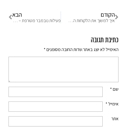
הקודם
הבא
איך למשוך את הלקוחות האידיאליים לעסק שלך
פעילות נובמבר מטורפת – קיט ביוטי, מוצרי נייר ואקקססוריז מהממים למשרד
כתיבת תגובה
האימייל לא יוצג באתר.
שדות החובה מסומנים
*
שם
*
אימייל
*
אתר