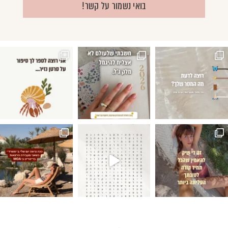
בואי נשמור על קשר!
 אחר שאנחנו עושות בחיים
אים למי שהיינו, לא תמיד מתאים למי שאנחנו הופ
ושלם ומושלם שהיה ✨🧊🌵🐦‍🔥 #עבודתהחלומות